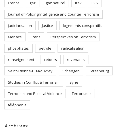
France
gaz
gaz naturel
Irak
ISIS
Journal of Policing Intelligence and Counter Terrorism
judiciarisation
Justice
logements conspiratifs
Menace
Paris
Perspectives on Terrorism
phosphates
pétrole
radicalisation
renseignement
retours
revenants
Saint-Etienne-Du-Rouvray
Schengen
Strasbourg
Studies in Conflict & Terrorism
Syrie
Terrorism and Political Violence
Terrorisme
téléphonie
Archives