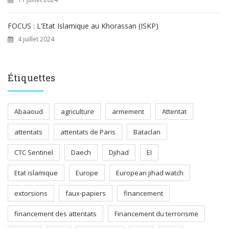
FOCUS : L’Etat Islamique au Khorassan (ISKP)
4 juillet 2024
Étiquettes
Abaaoud
agriculture
armement
Attentat
attentats
attentats de Paris
Bataclan
CTC Sentinel
Daech
Djihad
EI
Etat islamique
Europe
European jihad watch
extorsions
faux-papiers
financement
financement des attentats
Financement du terrorisme