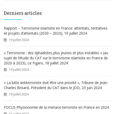
c
h
e
Derniers articles
r
c
h
Rapport – Terrorisme islamiste en France: attentats, tentatives
e
et projets d’attentats (2020 – 2023), 19 juillet 2024
r
19 juillet 2024
:
« Terrorisme : des djihadistes plus jeunes et plus instables » (au
sujet de l’étude du CAT sur le terrorisme islamiste en France de
2020 à 2023), Le Figaro, 18 juillet 2024
19 juillet 2024
« La lutte antiterroriste doit être une priorité », Tribune de Jean-
Charles Brisard, Président du CAT dans le JDD, 23 juin 2024
19 juillet 2024
FOCUS Physionomie de la menace terroriste en France en 2024
11 juillet 2024