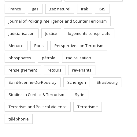
France
gaz
gaz naturel
Irak
ISIS
Journal of Policing Intelligence and Counter Terrorism
judiciarisation
Justice
logements conspiratifs
Menace
Paris
Perspectives on Terrorism
phosphates
pétrole
radicalisation
renseignement
retours
revenants
Saint-Etienne-Du-Rouvray
Schengen
Strasbourg
Studies in Conflict & Terrorism
Syrie
Terrorism and Political Violence
Terrorisme
téléphonie