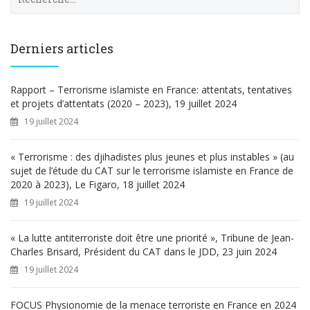
e
c
h
e
Derniers articles
r
c
h
Rapport – Terrorisme islamiste en France: attentats, tentatives
e
et projets d’attentats (2020 – 2023), 19 juillet 2024
r
19 juillet 2024
:
« Terrorisme : des djihadistes plus jeunes et plus instables » (au
sujet de l’étude du CAT sur le terrorisme islamiste en France de
2020 à 2023), Le Figaro, 18 juillet 2024
19 juillet 2024
« La lutte antiterroriste doit être une priorité », Tribune de Jean-
Charles Brisard, Président du CAT dans le JDD, 23 juin 2024
19 juillet 2024
FOCUS Physionomie de la menace terroriste en France en 2024