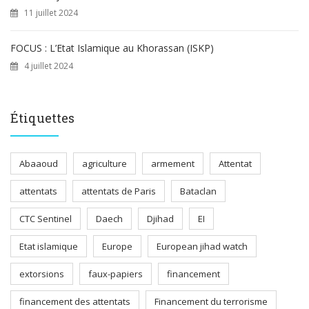
11 juillet 2024
FOCUS : L’Etat Islamique au Khorassan (ISKP)
4 juillet 2024
Étiquettes
Abaaoud
agriculture
armement
Attentat
attentats
attentats de Paris
Bataclan
CTC Sentinel
Daech
Djihad
EI
Etat islamique
Europe
European jihad watch
extorsions
faux-papiers
financement
financement des attentats
Financement du terrorisme