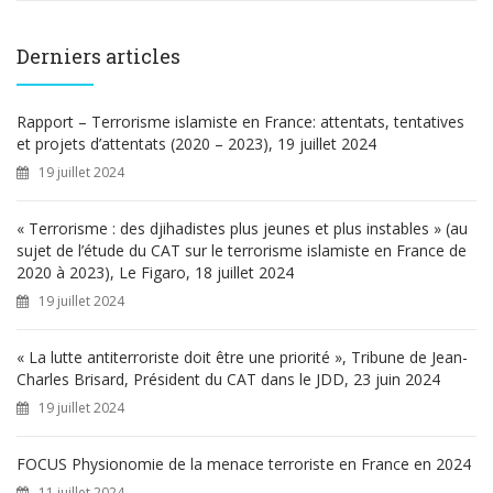
c
h
e
Derniers articles
r
c
h
Rapport – Terrorisme islamiste en France: attentats, tentatives
e
et projets d’attentats (2020 – 2023), 19 juillet 2024
r
19 juillet 2024
:
« Terrorisme : des djihadistes plus jeunes et plus instables » (au
sujet de l’étude du CAT sur le terrorisme islamiste en France de
2020 à 2023), Le Figaro, 18 juillet 2024
19 juillet 2024
« La lutte antiterroriste doit être une priorité », Tribune de Jean-
Charles Brisard, Président du CAT dans le JDD, 23 juin 2024
19 juillet 2024
FOCUS Physionomie de la menace terroriste en France en 2024
11 juillet 2024