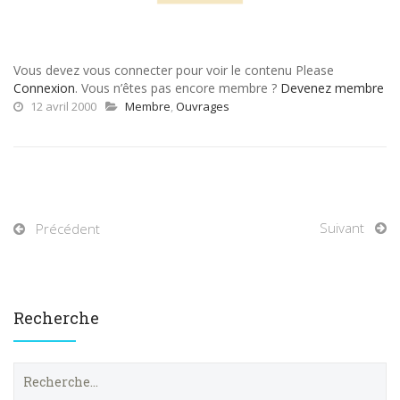
Vous devez vous connecter pour voir le contenu Please
Connexion
. Vous n’êtes pas encore membre ?
Devenez membre
12 avril 2000
Membre
,
Ouvrages
Suivant
Précédent
Recherche
R
e