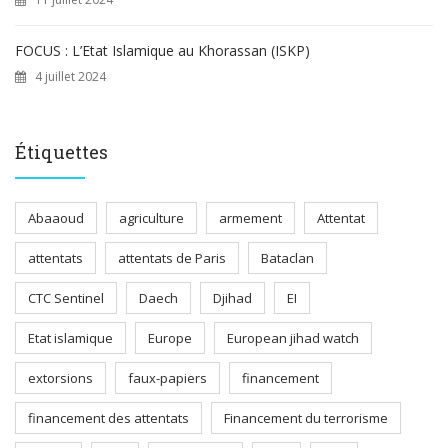
FOCUS : L’Etat Islamique au Khorassan (ISKP)
4 juillet 2024
Étiquettes
Abaaoud
agriculture
armement
Attentat
attentats
attentats de Paris
Bataclan
CTC Sentinel
Daech
Djihad
EI
Etat islamique
Europe
European jihad watch
extorsions
faux-papiers
financement
financement des attentats
Financement du terrorisme