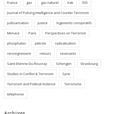
France
gaz
gaz naturel
Irak
ISIS
Journal of Policing Intelligence and Counter Terrorism
judiciarisation
Justice
logements conspiratifs
Menace
Paris
Perspectives on Terrorism
phosphates
pétrole
radicalisation
renseignement
retours
revenants
Saint-Etienne-Du-Rouvray
Schengen
Strasbourg
Studies in Conflict & Terrorism
Syrie
Terrorism and Political Violence
Terrorisme
téléphonie
Archives