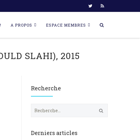
!
A PROPOS
ESPACE MEMBRES
LD SLAHI), 2015
Recherche
R
e
c
h
e
Derniers articles
r