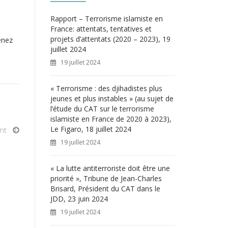
c
h
Rapport – Terrorisme islamiste en
e
France: attentats, tentatives et
r
projets d’attentats (2020 – 2023), 19
enez
juillet 2024
:
19 juillet 2024
« Terrorisme : des djihadistes plus
jeunes et plus instables » (au sujet de
l’étude du CAT sur le terrorisme
islamiste en France de 2020 à 2023),
Le Figaro, 18 juillet 2024
nt
19 juillet 2024
« La lutte antiterroriste doit être une
priorité », Tribune de Jean-Charles
Brisard, Président du CAT dans le
JDD, 23 juin 2024
19 juillet 2024