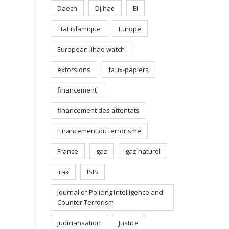
Daech
Djihad
EI
Etat islamique
Europe
European jihad watch
extorsions
faux-papiers
financement
financement des attentats
Financement du terrorisme
France
gaz
gaz naturel
Irak
ISIS
Journal of Policing Intelligence and
Counter Terrorism
judiciarisation
Justice