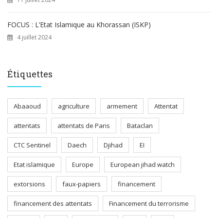
FOCUS : L’Etat Islamique au Khorassan (ISKP)
4 juillet 2024
Étiquettes
Abaaoud
agriculture
armement
Attentat
attentats
attentats de Paris
Bataclan
CTC Sentinel
Daech
Djihad
EI
Etat islamique
Europe
European jihad watch
extorsions
faux-papiers
financement
financement des attentats
Financement du terrorisme