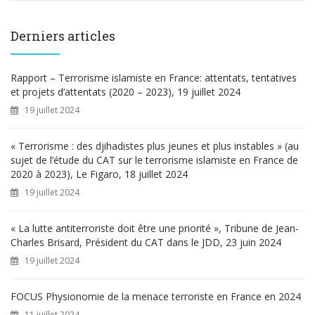
c
h
e
Derniers articles
r
c
h
Rapport – Terrorisme islamiste en France: attentats, tentatives
e
et projets d’attentats (2020 – 2023), 19 juillet 2024
r
19 juillet 2024
:
« Terrorisme : des djihadistes plus jeunes et plus instables » (au
sujet de l’étude du CAT sur le terrorisme islamiste en France de
2020 à 2023), Le Figaro, 18 juillet 2024
19 juillet 2024
« La lutte antiterroriste doit être une priorité », Tribune de Jean-
Charles Brisard, Président du CAT dans le JDD, 23 juin 2024
19 juillet 2024
FOCUS Physionomie de la menace terroriste en France en 2024
11 juillet 2024