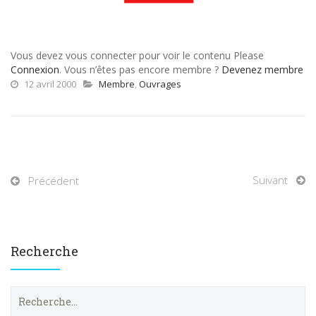
Vous devez vous connecter pour voir le contenu Please
Connexion
. Vous n’êtes pas encore membre ?
Devenez membre
12 avril 2000
Membre
,
Ouvrages
Suivant
Précédent
Recherche
R
e