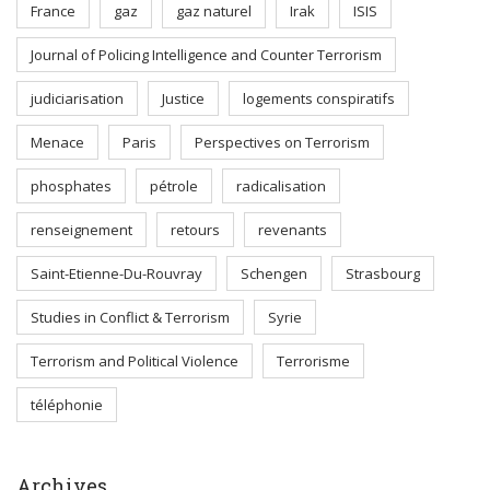
France
gaz
gaz naturel
Irak
ISIS
Journal of Policing Intelligence and Counter Terrorism
judiciarisation
Justice
logements conspiratifs
Menace
Paris
Perspectives on Terrorism
phosphates
pétrole
radicalisation
renseignement
retours
revenants
Saint-Etienne-Du-Rouvray
Schengen
Strasbourg
Studies in Conflict & Terrorism
Syrie
Terrorism and Political Violence
Terrorisme
téléphonie
Archives