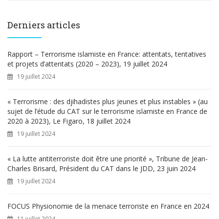
c
h
e
Derniers articles
r
c
h
Rapport – Terrorisme islamiste en France: attentats, tentatives
e
et projets d’attentats (2020 – 2023), 19 juillet 2024
r
19 juillet 2024
:
« Terrorisme : des djihadistes plus jeunes et plus instables » (au
sujet de l’étude du CAT sur le terrorisme islamiste en France de
2020 à 2023), Le Figaro, 18 juillet 2024
19 juillet 2024
« La lutte antiterroriste doit être une priorité », Tribune de Jean-
Charles Brisard, Président du CAT dans le JDD, 23 juin 2024
19 juillet 2024
FOCUS Physionomie de la menace terroriste en France en 2024
11 juillet 2024