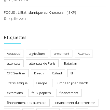
FOCUS : L’Etat Islamique au Khorassan (ISKP)
4 juillet 2024
Étiquettes
Abaaoud
agriculture
armement
Attentat
attentats
attentats de Paris
Bataclan
CTC Sentinel
Daech
Djihad
EI
Etat islamique
Europe
European jihad watch
extorsions
faux-papiers
financement
financement des attentats
Financement du terrorisme