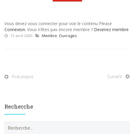
Vous devez vous connecter pour voir le contenu Please
Connexion
. Vous n’êtes pas encore membre ?
Devenez membre
12 avril 2000
Membre
,
Ouvrages
Suivant
Précédent
Recherche
R
e