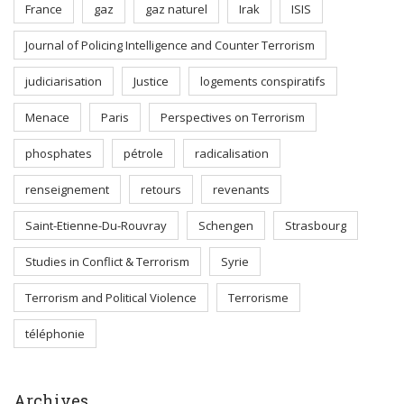
France
gaz
gaz naturel
Irak
ISIS
Journal of Policing Intelligence and Counter Terrorism
judiciarisation
Justice
logements conspiratifs
Menace
Paris
Perspectives on Terrorism
phosphates
pétrole
radicalisation
renseignement
retours
revenants
Saint-Etienne-Du-Rouvray
Schengen
Strasbourg
Studies in Conflict & Terrorism
Syrie
Terrorism and Political Violence
Terrorisme
téléphonie
Archives