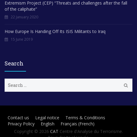
Extremism Project (CEP) “Threats and challenges after the fall
of the caliphate”
22 January 2020
How Europe Is Handing Off Its ISIS Militants to Iraq
15 June 2019
Search
S
e
a
r
c
h
Contact us
Legal notice
Terms & Conditions
f
Privacy Policy
English
Français
(
French
)
o
r
Copyright © 2026
CAT
Centre d'Analyse du Terrorisme.
: