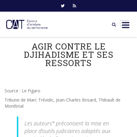
Skip
AGIR CONTRE LE
to
DJIHADISME ET SES
content
RESSORTS
Source : Le Figaro
Tribune de Marc Trévidic, Jean-Charles Brisard, Thibault de
Montbrial
Les auteurs* préconisent la mise en
place d’outils judiciaires adaptés aux