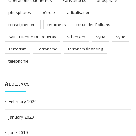
Opérations extérieures
Paris attacks
phosphate
phosphates
pétrole
radicalisation
renseignement
returnees
route des Balkans
Saint-Etienne-Du-Rouvray
Schengen
Syria
Syrie
Terrorism
Terrorisme
terrorism financing
téléphonie
Archives
February 2020
January 2020
June 2019