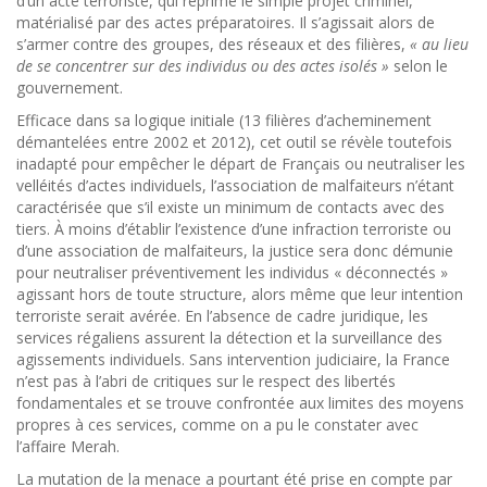
d’un acte terroriste, qui réprime le simple projet criminel,
matérialisé par des actes préparatoires. Il s’agissait alors de
s’armer contre des groupes, des réseaux et des filières,
« au lieu
de se concentrer sur des individus ou des actes isolés »
selon le
gouvernement.
Efficace dans sa logique initiale (13 filières d’acheminement
démantelées entre 2002 et 2012), cet outil se révèle toutefois
inadapté pour empêcher le départ de Français ou neutraliser les
velléités d’actes individuels, l’association de malfaiteurs n’étant
caractérisée que s’il existe un minimum de contacts avec des
tiers. À moins d’établir l’existence d’une infraction terroriste ou
d’une association de malfaiteurs, la justice sera donc démunie
pour neutraliser préventivement les individus « déconnectés »
agissant hors de toute structure, alors même que leur intention
terroriste serait avérée. En l’absence de cadre juridique, les
services régaliens assurent la détection et la surveillance des
agissements individuels. Sans intervention judiciaire, la France
n’est pas à l’abri de critiques sur le respect des libertés
fondamentales et se trouve confrontée aux limites des moyens
propres à ces services, comme on a pu le constater avec
l’affaire Merah.
La mutation de la menace a pourtant été prise en compte par