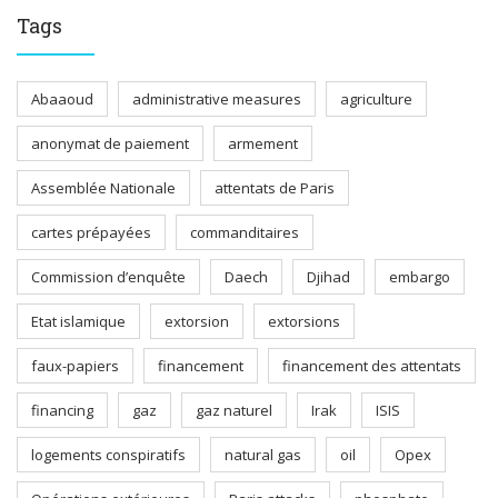
Tags
Abaaoud
administrative measures
agriculture
anonymat de paiement
armement
Assemblée Nationale
attentats de Paris
cartes prépayées
commanditaires
Commission d’enquête
Daech
Djihad
embargo
Etat islamique
extorsion
extorsions
faux-papiers
financement
financement des attentats
financing
gaz
gaz naturel
Irak
ISIS
logements conspiratifs
natural gas
oil
Opex