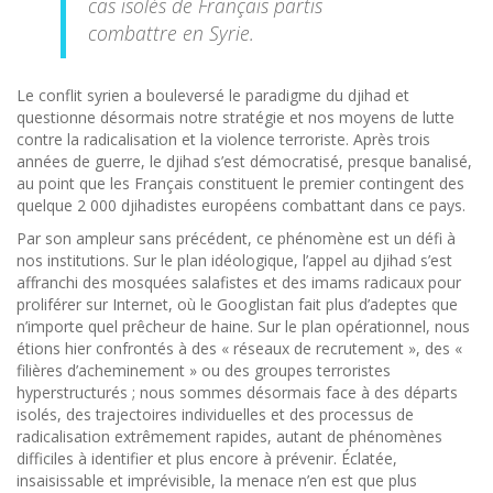
cas isolés de Français partis
combattre en Syrie.
Le conflit syrien a bouleversé le paradigme du djihad et
questionne désormais notre stratégie et nos moyens de lutte
contre la radicalisation et la violence terroriste. Après trois
années de guerre, le djihad s’est démocratisé, presque banalisé,
au point que les Français constituent le premier contingent des
quelque 2 000 djihadistes européens combattant dans ce pays.
Par son ampleur sans précédent, ce phénomène est un défi à
nos institutions. Sur le plan idéologique, l’appel au djihad s’est
affranchi des mosquées salafistes et des imams radicaux pour
proliférer sur Internet, où le Googlistan fait plus d’adeptes que
n’importe quel prêcheur de haine. Sur le plan opérationnel, nous
étions hier confrontés à des « réseaux de recrutement », des «
filières d’acheminement » ou des groupes terroristes
hyperstructurés ; nous sommes désormais face à des départs
isolés, des trajectoires individuelles et des processus de
radicalisation extrêmement rapides, autant de phénomènes
difficiles à identifier et plus encore à prévenir. Éclatée,
insaisissable et imprévisible, la menace n’en est que plus