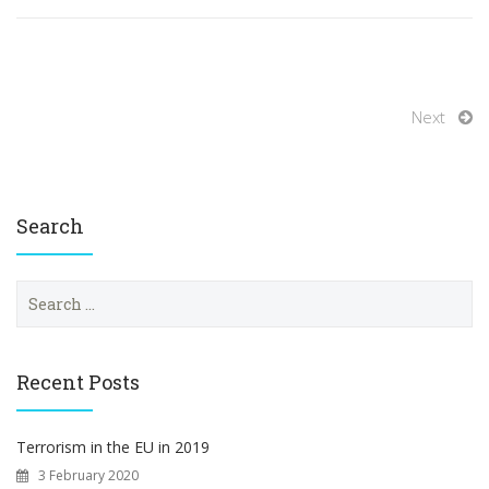
Next
Search
S
e
a
r
c
Recent Posts
h
f
o
Terrorism in the EU in 2019
r
3 February 2020
: