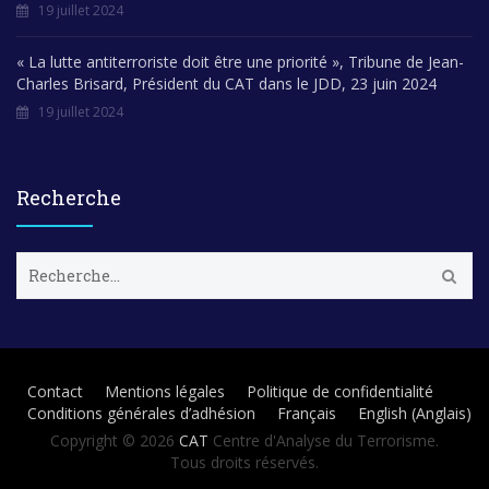
19 juillet 2024
« La lutte antiterroriste doit être une priorité », Tribune de Jean-
Charles Brisard, Président du CAT dans le JDD, 23 juin 2024
19 juillet 2024
Recherche
R
e
c
h
e
r
Contact
Mentions légales
Politique de confidentialité
c
Conditions générales d’adhésion
Français
English
(
Anglais
)
h
e
Copyright © 2026
CAT
Centre d'Analyse du Terrorisme.
r
Tous droits réservés.