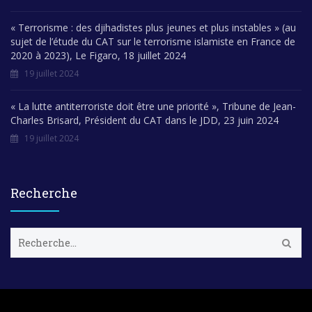
« Terrorisme : des djihadistes plus jeunes et plus instables » (au
sujet de l’étude du CAT sur le terrorisme islamiste en France de
2020 à 2023), Le Figaro, 18 juillet 2024
19 juillet 2024
« La lutte antiterroriste doit être une priorité », Tribune de Jean-
Charles Brisard, Président du CAT dans le JDD, 23 juin 2024
19 juillet 2024
Recherche
R
e
c
h
e
r