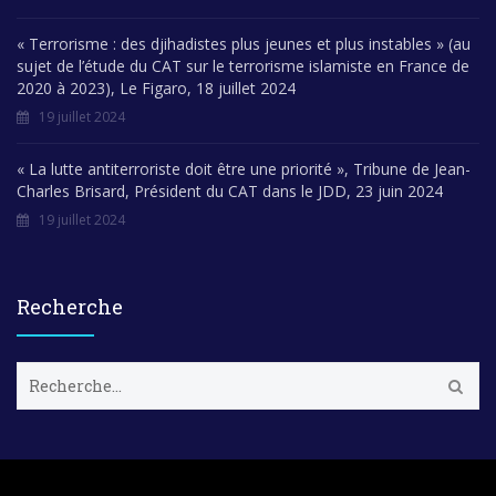
« Terrorisme : des djihadistes plus jeunes et plus instables » (au
sujet de l’étude du CAT sur le terrorisme islamiste en France de
2020 à 2023), Le Figaro, 18 juillet 2024
19 juillet 2024
« La lutte antiterroriste doit être une priorité », Tribune de Jean-
Charles Brisard, Président du CAT dans le JDD, 23 juin 2024
19 juillet 2024
Recherche
R
e
c
h
e
r