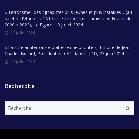
« Terrorisme : des djihadistes plus jeunes et plus instables » (au
sujet de l’étude du CAT sur le terrorisme islamiste en France de
2020 à 2023), Le Figaro, 18 juillet 2024
19 juillet 2024
« La lutte antiterroriste doit être une priorité », Tribune de Jean-
Charles Brisard, Président du CAT dans le JDD, 23 juin 2024
19 juillet 2024
Recherche
R
e
c
h
e
r