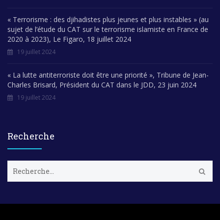
« Terrorisme : des djihadistes plus jeunes et plus instables » (au
sujet de l’étude du CAT sur le terrorisme islamiste en France de
2020 à 2023), Le Figaro, 18 juillet 2024
19 juillet 2024
« La lutte antiterroriste doit être une priorité », Tribune de Jean-
Charles Brisard, Président du CAT dans le JDD, 23 juin 2024
19 juillet 2024
Recherche
R
e
c
h
e
r