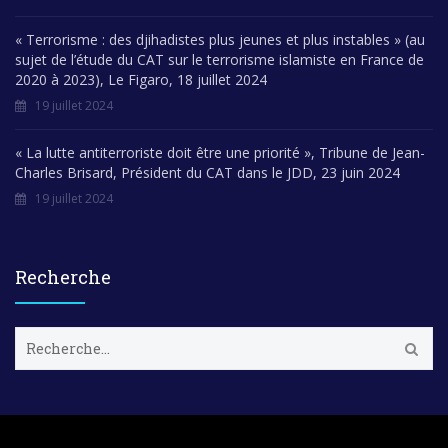
« Terrorisme : des djihadistes plus jeunes et plus instables » (au
sujet de l’étude du CAT sur le terrorisme islamiste en France de
2020 à 2023), Le Figaro, 18 juillet 2024
19 juillet 2024
« La lutte antiterroriste doit être une priorité », Tribune de Jean-
Charles Brisard, Président du CAT dans le JDD, 23 juin 2024
19 juillet 2024
Recherche
R
e
c
h
e
r