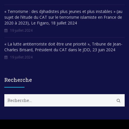
« Terrorisme : des djihadistes plus jeunes et plus instables » (au
sujet de l’étude du CAT sur le terrorisme islamiste en France de
2020 à 2023), Le Figaro, 18 juillet 2024
19 juillet 2024
« La lutte antiterroriste doit être une priorité », Tribune de Jean-
Charles Brisard, Président du CAT dans le JDD, 23 juin 2024
19 juillet 2024
Recherche
R
e
c
h
e
r