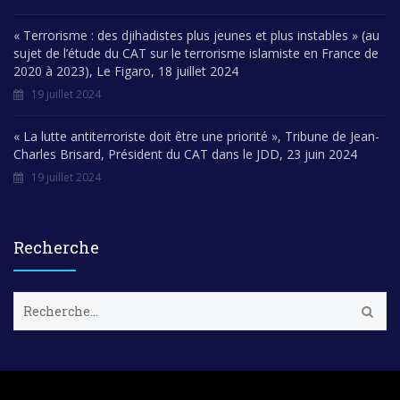
« Terrorisme : des djihadistes plus jeunes et plus instables » (au
sujet de l’étude du CAT sur le terrorisme islamiste en France de
2020 à 2023), Le Figaro, 18 juillet 2024
19 juillet 2024
« La lutte antiterroriste doit être une priorité », Tribune de Jean-
Charles Brisard, Président du CAT dans le JDD, 23 juin 2024
19 juillet 2024
Recherche
R
e
c
h
e
r