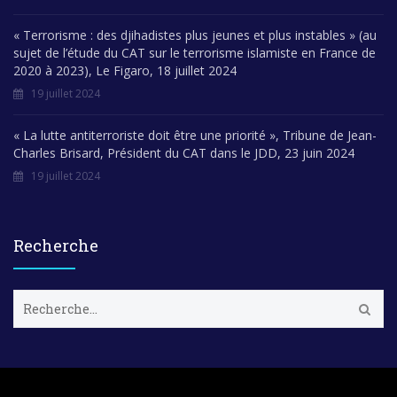
« Terrorisme : des djihadistes plus jeunes et plus instables » (au
sujet de l’étude du CAT sur le terrorisme islamiste en France de
2020 à 2023), Le Figaro, 18 juillet 2024
19 juillet 2024
« La lutte antiterroriste doit être une priorité », Tribune de Jean-
Charles Brisard, Président du CAT dans le JDD, 23 juin 2024
19 juillet 2024
Recherche
R
e
c
h
e
r