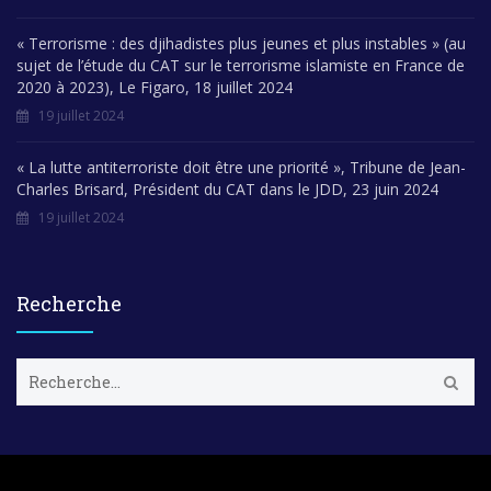
« Terrorisme : des djihadistes plus jeunes et plus instables » (au
sujet de l’étude du CAT sur le terrorisme islamiste en France de
2020 à 2023), Le Figaro, 18 juillet 2024
19 juillet 2024
« La lutte antiterroriste doit être une priorité », Tribune de Jean-
Charles Brisard, Président du CAT dans le JDD, 23 juin 2024
19 juillet 2024
Recherche
R
e
c
h
e
r