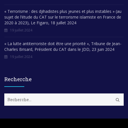
« Terrorisme : des djihadistes plus jeunes et plus instables » (au
sujet de l’étude du CAT sur le terrorisme islamiste en France de
2020 à 2023), Le Figaro, 18 juillet 2024
19 juillet 2024
« La lutte antiterroriste doit être une priorité », Tribune de Jean-
Charles Brisard, Président du CAT dans le JDD, 23 juin 2024
19 juillet 2024
Recherche
R
e
c
h
e
r