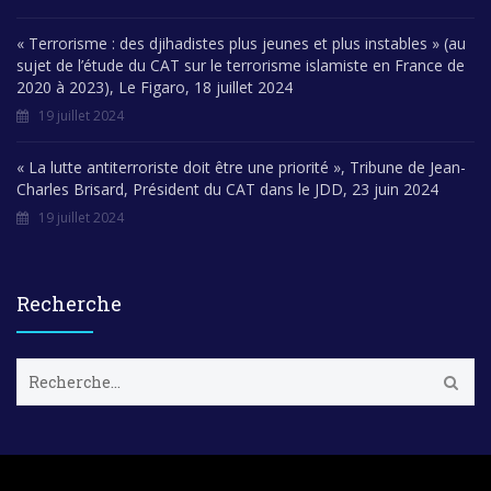
« Terrorisme : des djihadistes plus jeunes et plus instables » (au
sujet de l’étude du CAT sur le terrorisme islamiste en France de
2020 à 2023), Le Figaro, 18 juillet 2024
19 juillet 2024
« La lutte antiterroriste doit être une priorité », Tribune de Jean-
Charles Brisard, Président du CAT dans le JDD, 23 juin 2024
19 juillet 2024
Recherche
R
e
c
h
e
r