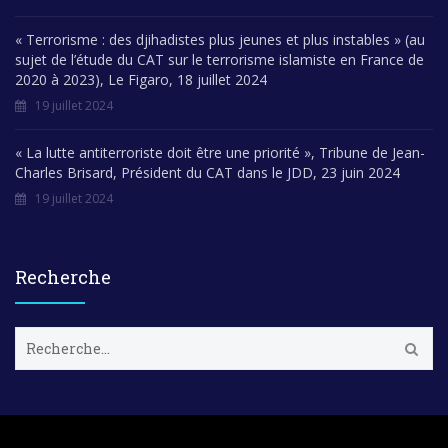
« Terrorisme : des djihadistes plus jeunes et plus instables » (au
sujet de l’étude du CAT sur le terrorisme islamiste en France de
2020 à 2023), Le Figaro, 18 juillet 2024
19 juillet 2024
« La lutte antiterroriste doit être une priorité », Tribune de Jean-
Charles Brisard, Président du CAT dans le JDD, 23 juin 2024
19 juillet 2024
Recherche
R
e
c
h
e
r