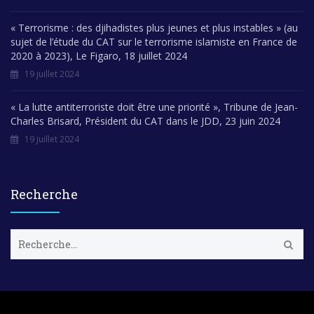
« Terrorisme : des djihadistes plus jeunes et plus instables » (au
sujet de l’étude du CAT sur le terrorisme islamiste en France de
2020 à 2023), Le Figaro, 18 juillet 2024
19 juillet 2024
« La lutte antiterroriste doit être une priorité », Tribune de Jean-
Charles Brisard, Président du CAT dans le JDD, 23 juin 2024
19 juillet 2024
Recherche
R
e
c
h
e
r