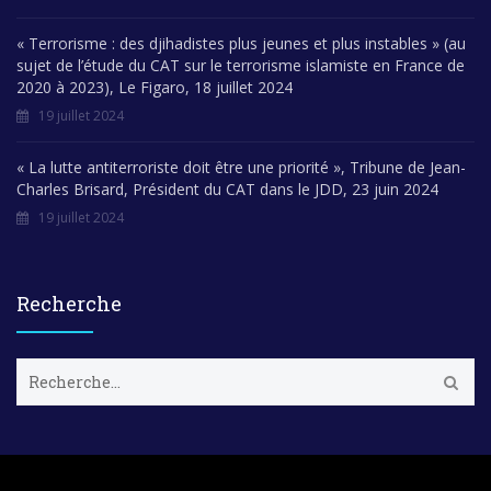
« Terrorisme : des djihadistes plus jeunes et plus instables » (au
sujet de l’étude du CAT sur le terrorisme islamiste en France de
2020 à 2023), Le Figaro, 18 juillet 2024
19 juillet 2024
« La lutte antiterroriste doit être une priorité », Tribune de Jean-
Charles Brisard, Président du CAT dans le JDD, 23 juin 2024
19 juillet 2024
Recherche
R
e
c
h
e
r