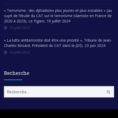
« Terrorisme : des djihadistes plus jeunes et plus instables » (au
sujet de l’étude du CAT sur le terrorisme islamiste en France de
2020 à 2023), Le Figaro, 18 juillet 2024
19 juillet 2024
« La lutte antiterroriste doit être une priorité », Tribune de Jean-
Charles Brisard, Président du CAT dans le JDD, 23 juin 2024
19 juillet 2024
Recherche
R
e
c
h
e
r