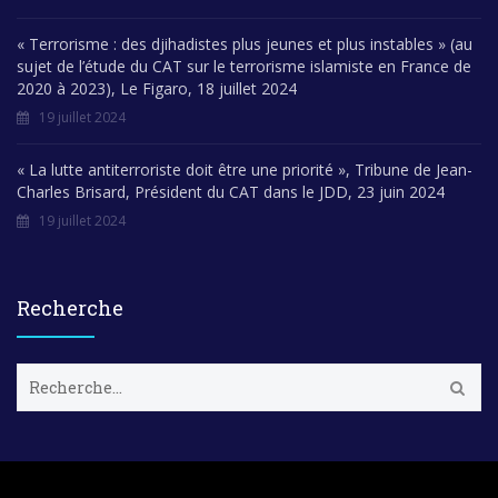
« Terrorisme : des djihadistes plus jeunes et plus instables » (au
sujet de l’étude du CAT sur le terrorisme islamiste en France de
2020 à 2023), Le Figaro, 18 juillet 2024
19 juillet 2024
« La lutte antiterroriste doit être une priorité », Tribune de Jean-
Charles Brisard, Président du CAT dans le JDD, 23 juin 2024
19 juillet 2024
Recherche
R
e
c
h
e
r