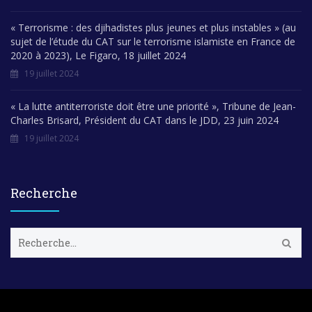
« Terrorisme : des djihadistes plus jeunes et plus instables » (au
sujet de l’étude du CAT sur le terrorisme islamiste en France de
2020 à 2023), Le Figaro, 18 juillet 2024
19 juillet 2024
« La lutte antiterroriste doit être une priorité », Tribune de Jean-
Charles Brisard, Président du CAT dans le JDD, 23 juin 2024
19 juillet 2024
Recherche
R
e
c
h
e
r