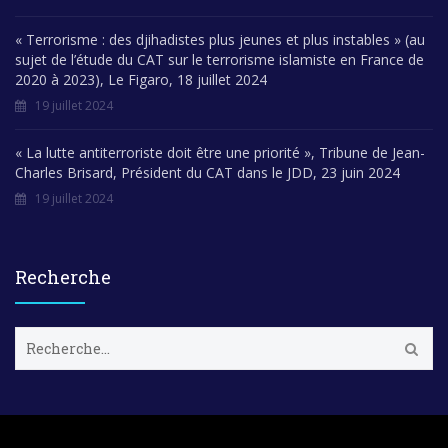
« Terrorisme : des djihadistes plus jeunes et plus instables » (au
sujet de l’étude du CAT sur le terrorisme islamiste en France de
2020 à 2023), Le Figaro, 18 juillet 2024
19 juillet 2024
« La lutte antiterroriste doit être une priorité », Tribune de Jean-
Charles Brisard, Président du CAT dans le JDD, 23 juin 2024
19 juillet 2024
Recherche
R
e
c
h
e
r