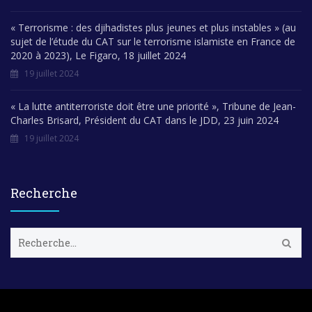
« Terrorisme : des djihadistes plus jeunes et plus instables » (au
sujet de l’étude du CAT sur le terrorisme islamiste en France de
2020 à 2023), Le Figaro, 18 juillet 2024
19 juillet 2024
« La lutte antiterroriste doit être une priorité », Tribune de Jean-
Charles Brisard, Président du CAT dans le JDD, 23 juin 2024
19 juillet 2024
Recherche
R
e
c
h
e
r