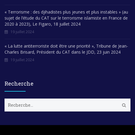
« Terrorisme : des djihadistes plus jeunes et plus instables » (au
sujet de l’étude du CAT sur le terrorisme islamiste en France de
2020 à 2023), Le Figaro, 18 juillet 2024
19 juillet 2024
« La lutte antiterroriste doit être une priorité », Tribune de Jean-
Charles Brisard, Président du CAT dans le JDD, 23 juin 2024
19 juillet 2024
Recherche
R
e
c
h
e
r