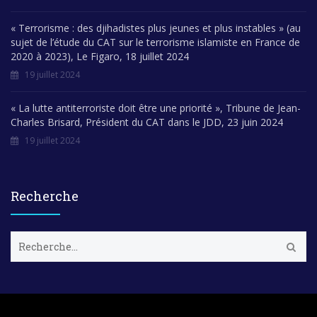
« Terrorisme : des djihadistes plus jeunes et plus instables » (au
sujet de l’étude du CAT sur le terrorisme islamiste en France de
2020 à 2023), Le Figaro, 18 juillet 2024
19 juillet 2024
« La lutte antiterroriste doit être une priorité », Tribune de Jean-
Charles Brisard, Président du CAT dans le JDD, 23 juin 2024
19 juillet 2024
Recherche
R
e
c
h
e
r