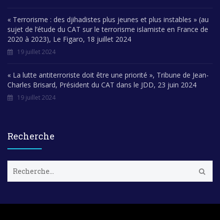
« Terrorisme : des djihadistes plus jeunes et plus instables » (au
sujet de l’étude du CAT sur le terrorisme islamiste en France de
2020 à 2023), Le Figaro, 18 juillet 2024
19 juillet 2024
« La lutte antiterroriste doit être une priorité », Tribune de Jean-
Charles Brisard, Président du CAT dans le JDD, 23 juin 2024
19 juillet 2024
Recherche
R
e
c
h
e
r