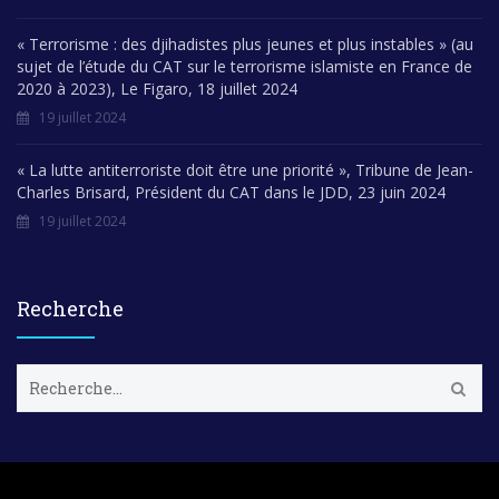
« Terrorisme : des djihadistes plus jeunes et plus instables » (au
sujet de l’étude du CAT sur le terrorisme islamiste en France de
2020 à 2023), Le Figaro, 18 juillet 2024
19 juillet 2024
« La lutte antiterroriste doit être une priorité », Tribune de Jean-
Charles Brisard, Président du CAT dans le JDD, 23 juin 2024
19 juillet 2024
Recherche
R
e
c
h
e
r