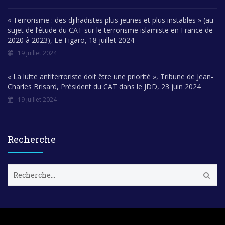
« Terrorisme : des djihadistes plus jeunes et plus instables » (au
sujet de l’étude du CAT sur le terrorisme islamiste en France de
2020 à 2023), Le Figaro, 18 juillet 2024
19 juillet 2024
« La lutte antiterroriste doit être une priorité », Tribune de Jean-
Charles Brisard, Président du CAT dans le JDD, 23 juin 2024
19 juillet 2024
Recherche
R
e
c
h
e
r