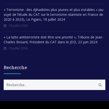
« Terrorisme : des djihadistes plus jeunes et plus instables » (au
sujet de l’étude du CAT sur le terrorisme islamiste en France de
2020 à 2023), Le Figaro, 18 juillet 2024
19 juillet 2024
« La lutte antiterroriste doit être une priorité », Tribune de Jean-
Charles Brisard, Président du CAT dans le JDD, 23 juin 2024
19 juillet 2024
Recherche
R
e
c
h
e
r