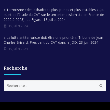
« Terrorisme : des djihadistes plus jeunes et plus instables » (au
sujet de l’étude du CAT sur le terrorisme islamiste en France de
2020 à 2023), Le Figaro, 18 juillet 2024
19 juillet 2024
« La lutte antiterroriste doit être une priorité », Tribune de Jean-
Charles Brisard, Président du CAT dans le JDD, 23 juin 2024
19 juillet 2024
Recherche
R
e
c
h
e
r