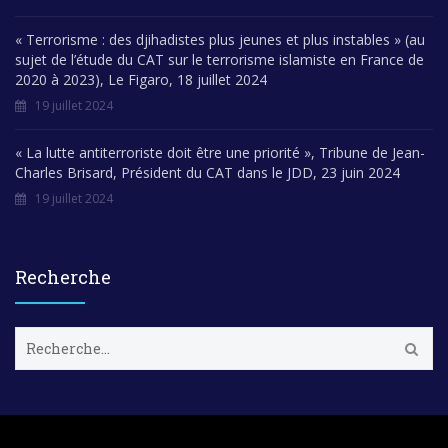
« Terrorisme : des djihadistes plus jeunes et plus instables » (au
sujet de l’étude du CAT sur le terrorisme islamiste en France de
2020 à 2023), Le Figaro, 18 juillet 2024
19 juillet 2024
« La lutte antiterroriste doit être une priorité », Tribune de Jean-
Charles Brisard, Président du CAT dans le JDD, 23 juin 2024
19 juillet 2024
Recherche
R
e
c
h
e
r