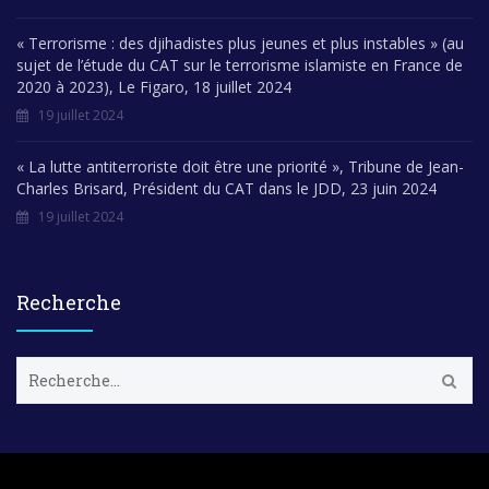
« Terrorisme : des djihadistes plus jeunes et plus instables » (au
sujet de l’étude du CAT sur le terrorisme islamiste en France de
2020 à 2023), Le Figaro, 18 juillet 2024
19 juillet 2024
« La lutte antiterroriste doit être une priorité », Tribune de Jean-
Charles Brisard, Président du CAT dans le JDD, 23 juin 2024
19 juillet 2024
Recherche
R
e
c
h
e
r