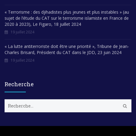
« Terrorisme : des djihadistes plus jeunes et plus instables » (au
sujet de l’étude du CAT sur le terrorisme islamiste en France de
2020 à 2023), Le Figaro, 18 juillet 2024
19 juillet 2024
« La lutte antiterroriste doit être une priorité », Tribune de Jean-
Charles Brisard, Président du CAT dans le JDD, 23 juin 2024
19 juillet 2024
Recherche
R
e
c
h
e
r