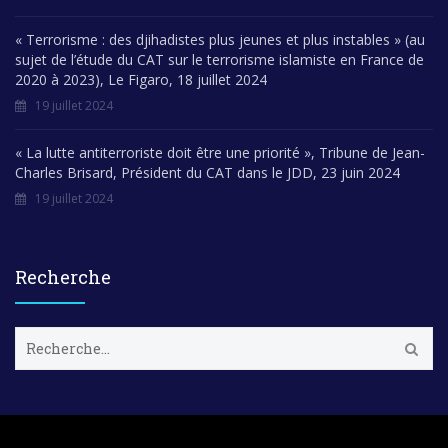
« Terrorisme : des djihadistes plus jeunes et plus instables » (au
sujet de l’étude du CAT sur le terrorisme islamiste en France de
2020 à 2023), Le Figaro, 18 juillet 2024
19 juillet 2024
« La lutte antiterroriste doit être une priorité », Tribune de Jean-
Charles Brisard, Président du CAT dans le JDD, 23 juin 2024
19 juillet 2024
Recherche
R
e
c
h
e
r