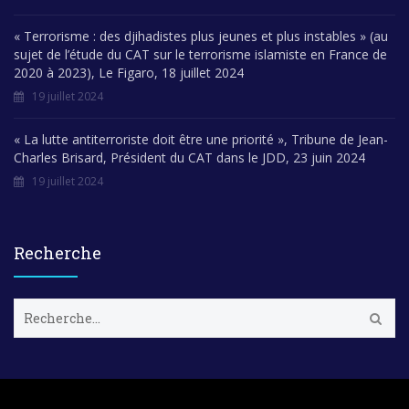
« Terrorisme : des djihadistes plus jeunes et plus instables » (au
sujet de l’étude du CAT sur le terrorisme islamiste en France de
2020 à 2023), Le Figaro, 18 juillet 2024
19 juillet 2024
« La lutte antiterroriste doit être une priorité », Tribune de Jean-
Charles Brisard, Président du CAT dans le JDD, 23 juin 2024
19 juillet 2024
Recherche
R
e
c
h
e
r