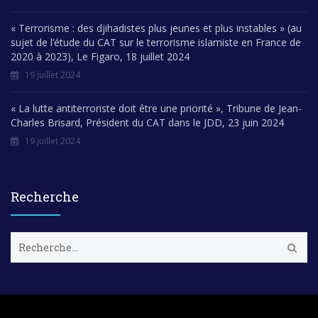
« Terrorisme : des djihadistes plus jeunes et plus instables » (au
sujet de l’étude du CAT sur le terrorisme islamiste en France de
2020 à 2023), Le Figaro, 18 juillet 2024
19 juillet 2024
« La lutte antiterroriste doit être une priorité », Tribune de Jean-
Charles Brisard, Président du CAT dans le JDD, 23 juin 2024
19 juillet 2024
Recherche
R
e
c
h
e
r