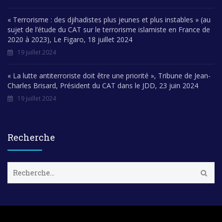
« Terrorisme : des djihadistes plus jeunes et plus instables » (au
sujet de l’étude du CAT sur le terrorisme islamiste en France de
2020 à 2023), Le Figaro, 18 juillet 2024
19 juillet 2024
« La lutte antiterroriste doit être une priorité », Tribune de Jean-
Charles Brisard, Président du CAT dans le JDD, 23 juin 2024
19 juillet 2024
Recherche
R
e
c
h
e
r