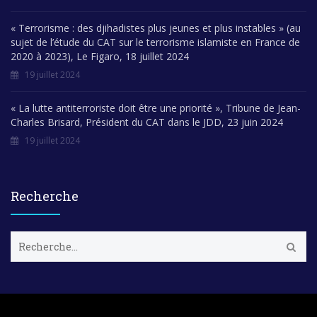
« Terrorisme : des djihadistes plus jeunes et plus instables » (au
sujet de l’étude du CAT sur le terrorisme islamiste en France de
2020 à 2023), Le Figaro, 18 juillet 2024
19 juillet 2024
« La lutte antiterroriste doit être une priorité », Tribune de Jean-
Charles Brisard, Président du CAT dans le JDD, 23 juin 2024
19 juillet 2024
Recherche
R
e
c
h
e
r