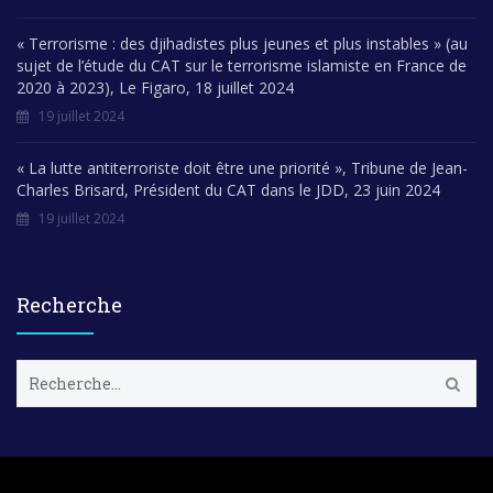
« Terrorisme : des djihadistes plus jeunes et plus instables » (au
sujet de l’étude du CAT sur le terrorisme islamiste en France de
2020 à 2023), Le Figaro, 18 juillet 2024
19 juillet 2024
« La lutte antiterroriste doit être une priorité », Tribune de Jean-
Charles Brisard, Président du CAT dans le JDD, 23 juin 2024
19 juillet 2024
Recherche
R
e
c
h
e
r