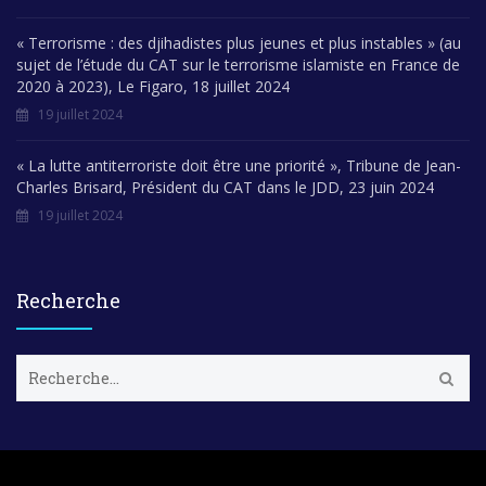
« Terrorisme : des djihadistes plus jeunes et plus instables » (au
sujet de l’étude du CAT sur le terrorisme islamiste en France de
2020 à 2023), Le Figaro, 18 juillet 2024
19 juillet 2024
« La lutte antiterroriste doit être une priorité », Tribune de Jean-
Charles Brisard, Président du CAT dans le JDD, 23 juin 2024
19 juillet 2024
Recherche
R
e
c
h
e
r