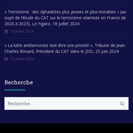
« Terrorisme : des djihadistes plus jeunes et plus instables » (au
sujet de l’étude du CAT sur le terrorisme islamiste en France de
2020 à 2023), Le Figaro, 18 juillet 2024
19 juillet 2024
« La lutte antiterroriste doit être une priorité », Tribune de Jean-
Charles Brisard, Président du CAT dans le JDD, 23 juin 2024
19 juillet 2024
Recherche
R
e
c
h
e
r